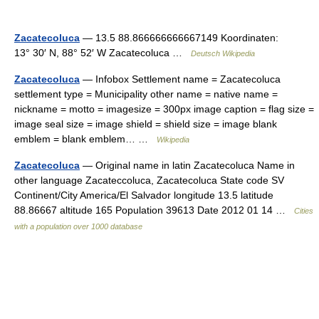
Zacatecoluca
— 13.5 88.866666666667149 Koordinaten:
13° 30′ N, 88° 52′ W Zacatecoluca …
Deutsch Wikipedia
Zacatecoluca
— Infobox Settlement name = Zacatecoluca
settlement type = Municipality other name = native name =
nickname = motto = imagesize = 300px image caption = flag size =
image seal size = image shield = shield size = image blank
emblem = blank emblem… …
Wikipedia
Zacatecoluca
— Original name in latin Zacatecoluca Name in
other language Zacateccoluca, Zacatecoluca State code SV
Continent/City America/El Salvador longitude 13.5 latitude
88.86667 altitude 165 Population 39613 Date 2012 01 14 …
Cities
with a population over 1000 database