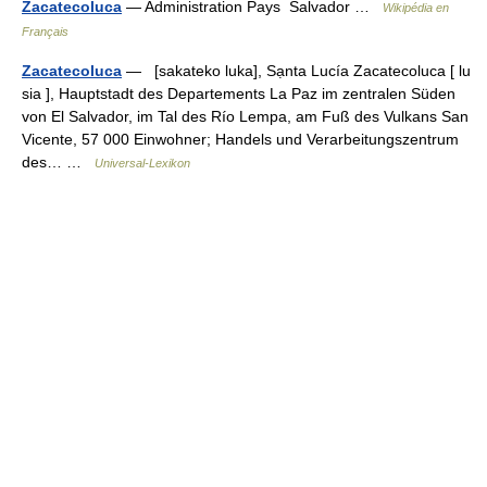
Zacatecoluca
— Administration Pays Salvador …
Wikipédia en
Français
Zacatecoluca
— [sakateko luka], Sạnta Lucía Zacatecoluca [ lu
sia ], Hauptstadt des Departements La Paz im zentralen Süden
von El Salvador, im Tal des Río Lempa, am Fuß des Vulkans San
Vicente, 57 000 Einwohner; Handels und Verarbeitungszentrum
des… …
Universal-Lexikon