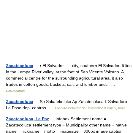
Zacatecoluca
— ▪ El Salvador city, southern El Salvador. It lies
in the Lempa River valley, at the foot of San Vicente Volcano. A
commercial centre for the surrounding agricultural area, it also
trades in cotton goods, baskets, salt, and lumber and… …
Universalium
Zacatecoluca
— Sp Sakatekolukà Ap Zacatecoluca L Salvadoro
La Paso dep. centras …
Pasaulio vietovardžiai. Internetinė duomenų bazė
Zacatecoluca, La Paz
— Infobox Settlement name =
Zacatecoluca settlement type = Municipality other name = native
name = nickname = motto = imagesize = 300px image caption =