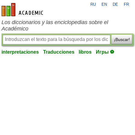
RU
EN
DE
FR
es-academic.com
Los diccionarios y las enciclopedias sobre el
Académico
¡Buscar!
interpretaciones
Traducciones
libros
Игры ⚽